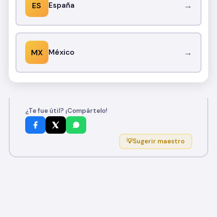
→
ES
España
→
MX
México
¿Te fue útil? ¡Compártelo!
💡
Sugerir maestro