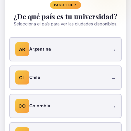
PASO 1 DE 5
¿De qué país es tu universidad?
Selecciona el país para ver las ciudades disponibles.
→
AR
Argentina
→
CL
Chile
→
CO
Colombia