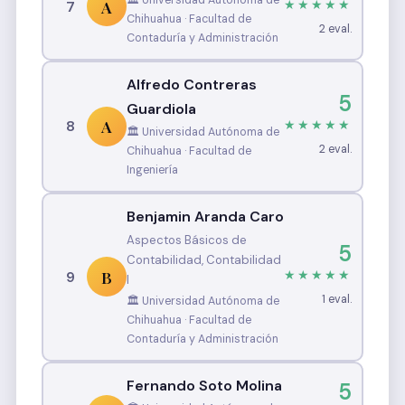
🏛️ Universidad Autónoma de
A
7
★★★★★
Chihuahua · Facultad de
2 eval.
Contaduría y Administración
Alfredo Contreras
5
Guardiola
A
8
★★★★★
🏛️ Universidad Autónoma de
2 eval.
Chihuahua · Facultad de
Ingeniería
Benjamin Aranda Caro
Aspectos Básicos de
5
Contabilidad, Contabilidad
B
9
★★★★★
I
1 eval.
🏛️ Universidad Autónoma de
Chihuahua · Facultad de
Contaduría y Administración
Fernando Soto Molina
5