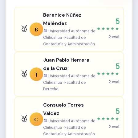
Berenice Núñez
5
Meléndez
🥇
B
★★★★★
🏛️ Universidad Autónoma de
2 eval.
Chihuahua · Facultad de
Contaduría y Administración
Juan Pablo Herrera
5
de la Cruz
🥈
J
★★★★★
🏛️ Universidad Autónoma de
2 eval.
Chihuahua · Facultad de
Derecho
Consuelo Torres
5
Valdez
🥉
C
★★★★★
🏛️ Universidad Autónoma de
2 eval.
Chihuahua · Facultad de
Contaduría y Administración