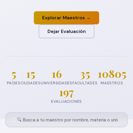
Explorar Maestros →
Dejar Evaluación
5
15
16
35
10805
PAÍSES
CIUDADES
UNIVERSIDADES
FACULTADES
MAESTROS
197
EVALUACIONES