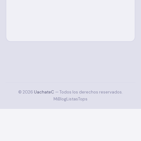
© 2026
UachateC
— Todos los derechos reservados.
MiBlog
Listas
Tops