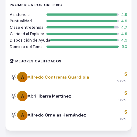
PROMEDIOS POR CRITERIO
Asistencia
4.9
Puntualidad
4.9
Clase entretenida
4.7
Claridad al Explicar
4.9
Disposición de Ayuda
4.9
Dominio del Tema
5.0
🏆 MEJORES CALIFICADOS
5
🥇
Alfredo Contreras Guardiola
A
2 eval.
5
🥈
Abril Ibarra Martínez
A
1 eval.
5
🥉
Alfredo Ornelas Hernández
A
1 eval.