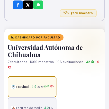
💡
Sugerir maestro
📊 DASHBOARD POR FACULTAD
Universidad Autónoma de
Chihuahua
7 facultades · 1669 maestros · 196 evaluaciones ·
32 👍
·
6
👎
4.9
👍16
👎0
Facultad de Ingeniería
29 ev.
4.2
Facultad de Medicina y Ciencias Biomédicas
1 ev.