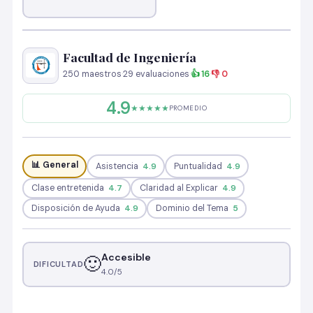
Facultad de Ingeniería
250 maestros
·
29 evaluaciones
·
👍 16
·
👎 0
4.9
★★★★★
PROMEDIO
📊 General
Asistencia
4.9
Puntualidad
4.9
Clase entretenida
4.7
Claridad al Explicar
4.9
Disposición de Ayuda
4.9
Dominio del Tema
5
Accesible
🙂
DIFICULTAD
4.0/5