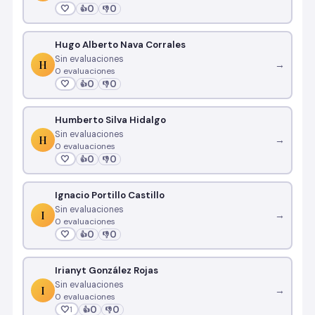
🤍
0
0
👍
👎
Hugo Alberto Nava Corrales
Sin evaluaciones
H
→
0 evaluaciones
🤍
0
0
👍
👎
Humberto Silva Hidalgo
Sin evaluaciones
H
→
0 evaluaciones
🤍
0
0
👍
👎
Ignacio Portillo Castillo
Sin evaluaciones
I
→
0 evaluaciones
🤍
0
0
👍
👎
Irianyt González Rojas
Sin evaluaciones
I
→
0 evaluaciones
🤍
0
0
1
👍
👎