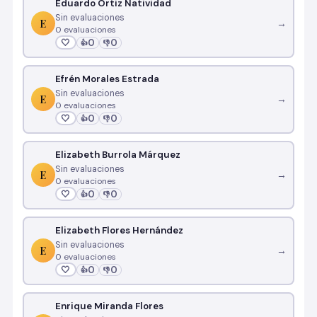
Eduardo Ortiz Natividad
Sin evaluaciones
E
→
0 evaluaciones
🤍
0
0
👍
👎
Efrén Morales Estrada
Sin evaluaciones
E
→
0 evaluaciones
🤍
0
0
👍
👎
Elizabeth Burrola Márquez
Sin evaluaciones
E
→
0 evaluaciones
🤍
0
0
👍
👎
Elizabeth Flores Hernández
Sin evaluaciones
E
→
0 evaluaciones
🤍
0
0
👍
👎
Enrique Miranda Flores