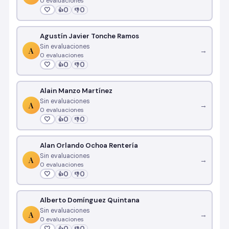
0 evaluaciones
🤍
0
0
👍
👎
Agustín Javier Tonche Ramos
Sin evaluaciones
A
→
0 evaluaciones
🤍
0
0
👍
👎
Alain Manzo Martínez
Sin evaluaciones
A
→
0 evaluaciones
🤍
0
0
👍
👎
Alan Orlando Ochoa Rentería
Sin evaluaciones
A
→
0 evaluaciones
🤍
0
0
👍
👎
Alberto Domínguez Quintana
Sin evaluaciones
A
→
0 evaluaciones
🤍
0
0
👍
👎