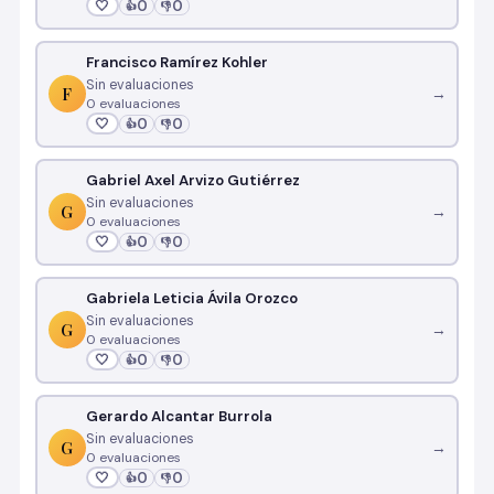
🤍
0
0
👍
👎
Francisco Ramírez Kohler
Sin evaluaciones
F
→
0 evaluaciones
🤍
0
0
👍
👎
Gabriel Axel Arvizo Gutiérrez
Sin evaluaciones
G
→
0 evaluaciones
🤍
0
0
👍
👎
Gabriela Leticia Ávila Orozco
Sin evaluaciones
G
→
0 evaluaciones
🤍
0
0
👍
👎
Gerardo Alcantar Burrola
Sin evaluaciones
G
→
0 evaluaciones
🤍
0
0
👍
👎