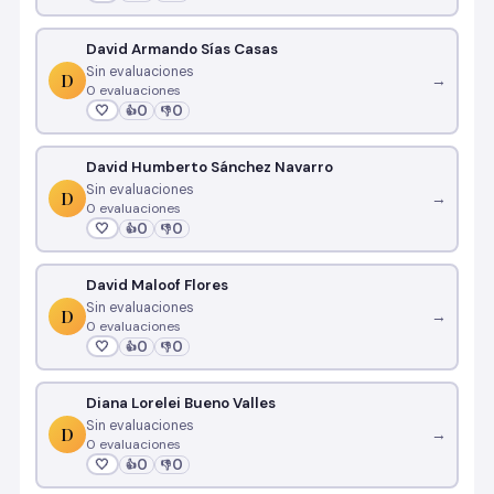
David Armando Sías Casas
Sin evaluaciones
D
→
0 evaluaciones
🤍
0
0
👍
👎
David Humberto Sánchez Navarro
Sin evaluaciones
D
→
0 evaluaciones
🤍
0
0
👍
👎
David Maloof Flores
Sin evaluaciones
D
→
0 evaluaciones
🤍
0
0
👍
👎
Diana Lorelei Bueno Valles
Sin evaluaciones
D
→
0 evaluaciones
🤍
0
0
👍
👎