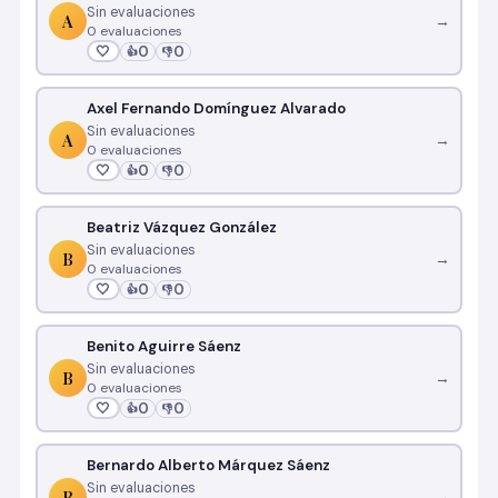
Sin evaluaciones
A
→
0 evaluaciones
🤍
0
0
👍
👎
Axel Fernando Domínguez Alvarado
Sin evaluaciones
A
→
0 evaluaciones
🤍
0
0
👍
👎
Beatriz Vázquez González
Sin evaluaciones
B
→
0 evaluaciones
🤍
0
0
👍
👎
Benito Aguirre Sáenz
Sin evaluaciones
B
→
0 evaluaciones
🤍
0
0
👍
👎
Bernardo Alberto Márquez Sáenz
Sin evaluaciones
B
→