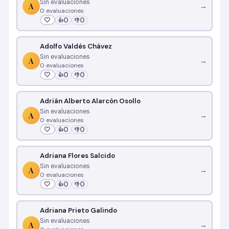
Sin evaluaciones
A
→
0 evaluaciones
🤍
0
0
👍
👎
Adolfo Valdés Chávez
Sin evaluaciones
A
→
0 evaluaciones
🤍
0
0
👍
👎
Adrián Alberto Alarcón Osollo
Sin evaluaciones
A
→
0 evaluaciones
🤍
0
0
👍
👎
Adriana Flores Salcido
Sin evaluaciones
A
→
0 evaluaciones
🤍
0
0
👍
👎
Adriana Prieto Galindo
Sin evaluaciones
A
→