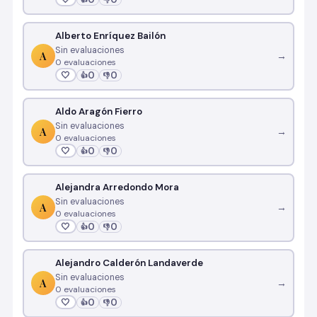
Alberto Enríquez Bailón
Sin evaluaciones
A
→
0 evaluaciones
🤍
0
0
👍
👎
Aldo Aragón Fierro
Sin evaluaciones
A
→
0 evaluaciones
🤍
0
0
👍
👎
Alejandra Arredondo Mora
Sin evaluaciones
A
→
0 evaluaciones
🤍
0
0
👍
👎
Alejandro Calderón Landaverde
Sin evaluaciones
A
→
0 evaluaciones
🤍
0
0
👍
👎