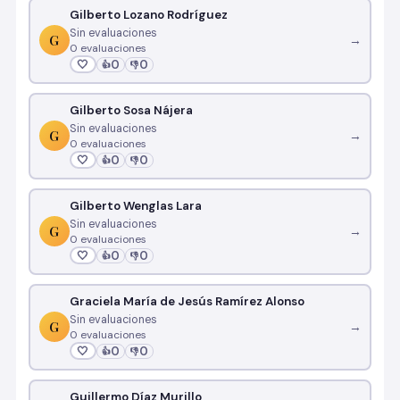
Gilberto Lozano Rodríguez
Sin evaluaciones
G
→
0 evaluaciones
🤍
0
0
👍
👎
Gilberto Sosa Nájera
Sin evaluaciones
G
→
0 evaluaciones
🤍
0
0
👍
👎
Gilberto Wenglas Lara
Sin evaluaciones
G
→
0 evaluaciones
🤍
0
0
👍
👎
Graciela María de Jesús Ramírez Alonso
Sin evaluaciones
G
→
0 evaluaciones
🤍
0
0
👍
👎
Guillermo Díaz Murillo