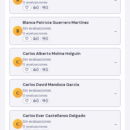
0 evaluaciones
🤍
0
0
👍
👎
Blanca Patricia Guerrero Martínez
Sin evaluaciones
B
→
0 evaluaciones
🤍
0
0
👍
👎
Carlos Alberto Molina Holguín
Sin evaluaciones
C
→
0 evaluaciones
🤍
0
0
👍
👎
Carlos David Mendoza García
Sin evaluaciones
C
→
0 evaluaciones
🤍
0
0
👍
👎
Carlos Ever Castellanos Delgado
Sin evaluaciones
C
→
0 evaluaciones