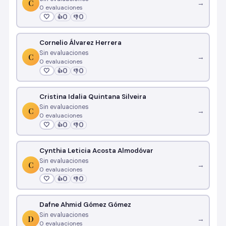
C
→
0 evaluaciones
🤍
0
0
👍
👎
Cornelio Álvarez Herrera
Sin evaluaciones
C
→
0 evaluaciones
🤍
0
0
👍
👎
Cristina Idalia Quintana Silveira
Sin evaluaciones
C
→
0 evaluaciones
🤍
0
0
👍
👎
Cynthia Leticia Acosta Almodóvar
Sin evaluaciones
C
→
0 evaluaciones
🤍
0
0
👍
👎
Dafne Ahmid Gómez Gómez
Sin evaluaciones
D
→
0 evaluaciones