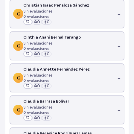
Christian Isaac Peñaloza Sánchez
Sin evaluaciones
C
→
0 evaluaciones
🤍
0
0
👍
👎
Cinthia Anahí Bernal Tarango
Sin evaluaciones
C
→
0 evaluaciones
🤍
0
0
👍
👎
Claudia Annette Fernández Pérez
Sin evaluaciones
C
→
0 evaluaciones
🤍
0
0
👍
👎
Claudia Barraza Bolivar
Sin evaluaciones
C
→
0 evaluaciones
🤍
0
0
👍
👎
Claudia Berenice Rodríguez Lamas