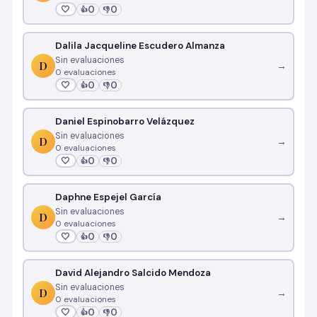
🤍
0
0
👍
👎
Dalila Jacqueline Escudero Almanza
Sin evaluaciones
D
→
0 evaluaciones
🤍
0
0
👍
👎
Daniel Espinobarro Velázquez
Sin evaluaciones
D
→
0 evaluaciones
🤍
0
0
👍
👎
Daphne Espejel García
Sin evaluaciones
D
→
0 evaluaciones
🤍
0
0
👍
👎
David Alejandro Salcido Mendoza
Sin evaluaciones
D
→
0 evaluaciones
🤍
0
0
👍
👎