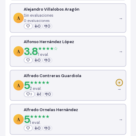
Alejandro Villalobos Aragón
Sin evaluaciones
A
→
0 evaluaciones
🤍
0
0
👍
👎
Alfonso Hernández López
3.8
★★★★☆
A
→
1 eval.
🤍
0
0
👍
👎
Alfredo Contreras Guardiola
5
★★★★★
+
A
2 eval.
→
🤍
1
0
3
👍
👎
Alfredo Ornelas Hernández
5
★★★★★
A
→
1 eval.
🤍
0
0
👍
👎