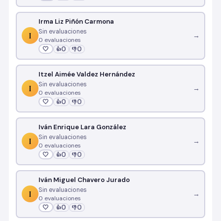
Irma Liz Piñón Carmona
Sin evaluaciones
I
→
0 evaluaciones
🤍
0
0
👍
👎
Itzel Aimée Valdez Hernández
Sin evaluaciones
I
→
0 evaluaciones
🤍
0
0
👍
👎
Iván Enrique Lara González
Sin evaluaciones
I
→
0 evaluaciones
🤍
0
0
👍
👎
Iván Miguel Chavero Jurado
Sin evaluaciones
I
→
0 evaluaciones
🤍
0
0
👍
👎