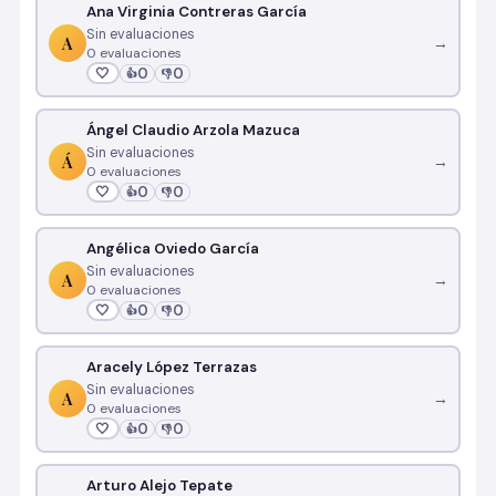
Ana Virginia Contreras García
Sin evaluaciones
A
→
0 evaluaciones
🤍
0
0
👍
👎
Ángel Claudio Arzola Mazuca
Sin evaluaciones
Á
→
0 evaluaciones
🤍
0
0
👍
👎
Angélica Oviedo García
Sin evaluaciones
A
→
0 evaluaciones
🤍
0
0
👍
👎
Aracely López Terrazas
Sin evaluaciones
A
→
0 evaluaciones
🤍
0
0
👍
👎
Arturo Alejo Tepate