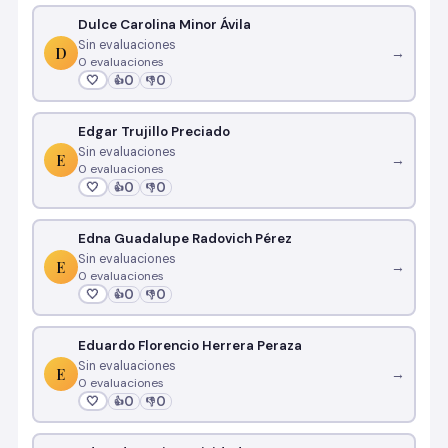
Dulce Carolina Minor Ávila
Sin evaluaciones
D
→
0 evaluaciones
🤍
0
0
👍
👎
Edgar Trujillo Preciado
Sin evaluaciones
E
→
0 evaluaciones
🤍
0
0
👍
👎
Edna Guadalupe Radovich Pérez
Sin evaluaciones
E
→
0 evaluaciones
🤍
0
0
👍
👎
Eduardo Florencio Herrera Peraza
Sin evaluaciones
E
→
0 evaluaciones
🤍
0
0
👍
👎