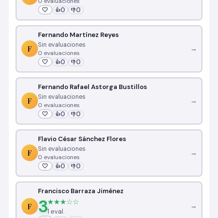
0 evaluaciones
🤍
0
0
👍
👎
Fernando Martínez Reyes
Sin evaluaciones
F
→
0 evaluaciones
🤍
0
0
👍
👎
Fernando Rafael Astorga Bustillos
Sin evaluaciones
F
→
0 evaluaciones
🤍
0
0
👍
👎
Flavio César Sánchez Flores
Sin evaluaciones
F
→
0 evaluaciones
🤍
0
0
👍
👎
Francisco Barraza Jiménez
3
★★★☆☆
F
→
1 eval.