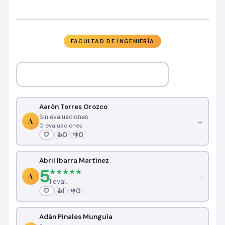
FACULTAD DE INGENIERÍA
Aarón Torres Orozco
Sin evaluaciones
A
→
0 evaluaciones
🤍
0
0
👍
👎
Abril Ibarra Martínez
5
★★★★★
A
→
1 eval.
🤍
1
0
👍
👎
Adán Pinales Munguía