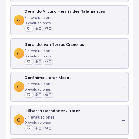
Gerardo Arturo Hernández Talamantes
Sin evaluaciones
G
→
0 evaluaciones
🤍
0
0
👍
👎
Gerardo Iván Torres Cisneros
Sin evaluaciones
G
→
0 evaluaciones
🤍
0
0
👍
👎
Gerónimo Llerar Meza
Sin evaluaciones
G
→
0 evaluaciones
🤍
0
0
👍
👎
Gilberto Hernández Juárez
Sin evaluaciones
G
→
0 evaluaciones
🤍
0
0
👍
👎