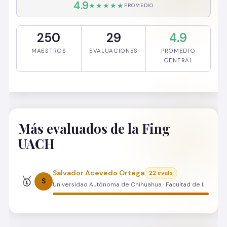
4.9
★★★★★
PROMEDIO
250
29
4.9
MAESTROS
EVALUACIONES
PROMEDIO
GENERAL
Más evaluados de la Fing
UACH
Salvador Acevedo Ortega
22 evals
🥇
S
Universidad Autónoma de Chihuahua · Facultad de Ingeniería