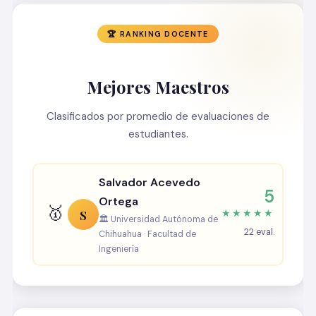
🏆 RANKING DOCENTE
Mejores Maestros
Clasificados por promedio de evaluaciones de
estudiantes.
Salvador Acevedo
5
Ortega
🥇
S
★★★★★
🏛️ Universidad Autónoma de
22 eval.
Chihuahua · Facultad de
Ingeniería