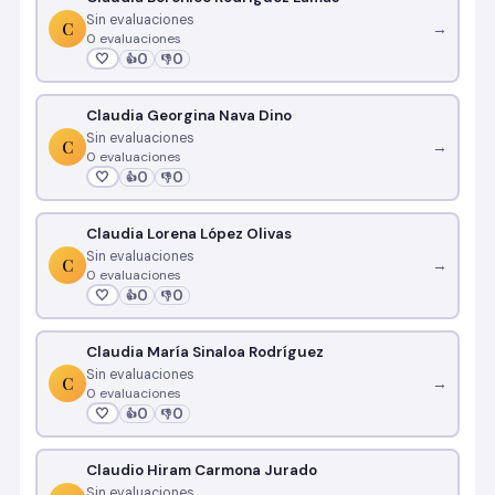
Sin evaluaciones
C
→
0 evaluaciones
🤍
0
0
👍
👎
Claudia Georgina Nava Dino
Sin evaluaciones
C
→
0 evaluaciones
🤍
0
0
👍
👎
Claudia Lorena López Olivas
Sin evaluaciones
C
→
0 evaluaciones
🤍
0
0
👍
👎
Claudia María Sinaloa Rodríguez
Sin evaluaciones
C
→
0 evaluaciones
🤍
0
0
👍
👎
Claudio Hiram Carmona Jurado
Sin evaluaciones