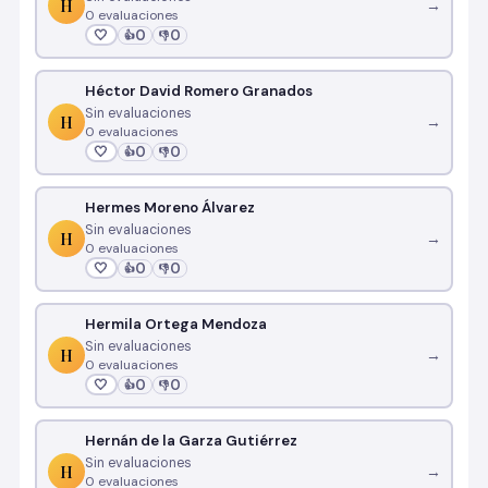
H
→
0 evaluaciones
🤍
0
0
👍
👎
Héctor David Romero Granados
Sin evaluaciones
H
→
0 evaluaciones
🤍
0
0
👍
👎
Hermes Moreno Álvarez
Sin evaluaciones
H
→
0 evaluaciones
🤍
0
0
👍
👎
Hermila Ortega Mendoza
Sin evaluaciones
H
→
0 evaluaciones
🤍
0
0
👍
👎
Hernán de la Garza Gutiérrez
Sin evaluaciones
H
→
0 evaluaciones