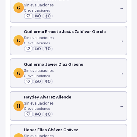
Sin evaluaciones
G
→
0 evaluaciones
🤍
0
0
👍
👎
Guillermo Ernesto Jesús Zaldívar García
Sin evaluaciones
G
→
0 evaluaciones
🤍
0
0
👍
👎
Guillermo Javier Díaz Greene
Sin evaluaciones
G
→
0 evaluaciones
🤍
0
0
👍
👎
Haydey Alvarez Allende
Sin evaluaciones
H
→
0 evaluaciones
🤍
0
0
👍
👎
Heber Elías Chávez Chávez
Sin evaluaciones