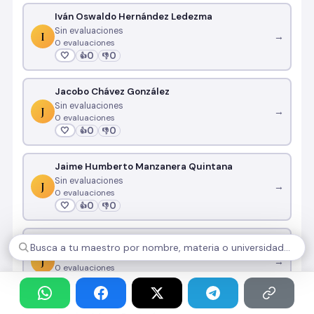
Iván Oswaldo Hernández Ledezma
Sin evaluaciones
I
→
0 evaluaciones
🤍
0
0
👍
👎
Jacobo Chávez González
Sin evaluaciones
J
→
0 evaluaciones
🤍
0
0
👍
👎
Jaime Humberto Manzanera Quintana
Sin evaluaciones
J
→
0 evaluaciones
🤍
0
0
👍
👎
Javier Gerardo Flores Ortiz
Sin evaluaciones
J
→
0 evaluaciones
🤍
0
0
👍
👎