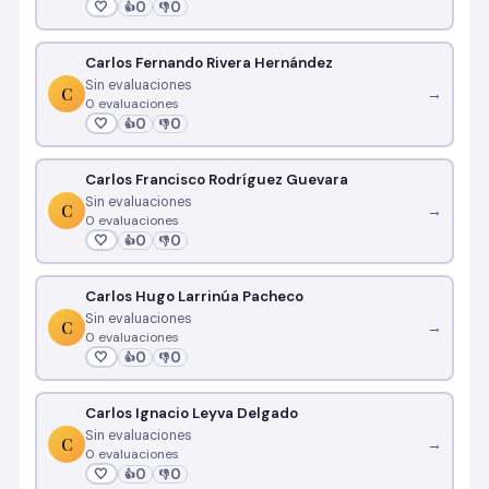
🤍
0
0
👍
👎
Carlos Fernando Rivera Hernández
Sin evaluaciones
C
→
0 evaluaciones
🤍
0
0
👍
👎
Carlos Francisco Rodríguez Guevara
Sin evaluaciones
C
→
0 evaluaciones
🤍
0
0
👍
👎
Carlos Hugo Larrinúa Pacheco
Sin evaluaciones
C
→
0 evaluaciones
🤍
0
0
👍
👎
Carlos Ignacio Leyva Delgado
Sin evaluaciones
C
→
0 evaluaciones
🤍
0
0
👍
👎