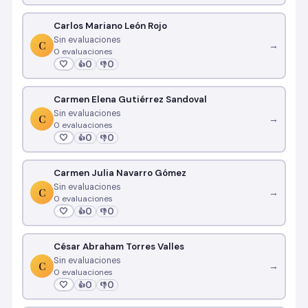
Carlos Mariano León Rojo
Sin evaluaciones
C
→
0 evaluaciones
🤍
0
0
👍
👎
Carmen Elena Gutiérrez Sandoval
Sin evaluaciones
C
→
0 evaluaciones
🤍
0
0
👍
👎
Carmen Julia Navarro Gómez
Sin evaluaciones
C
→
0 evaluaciones
🤍
0
0
👍
👎
César Abraham Torres Valles
Sin evaluaciones
C
→
0 evaluaciones
🤍
0
0
👍
👎