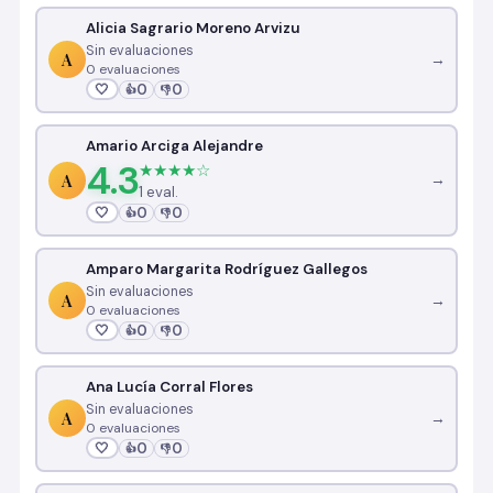
Alicia Sagrario Moreno Arvizu
Sin evaluaciones
A
→
0 evaluaciones
🤍
0
0
👍
👎
Amario Arciga Alejandre
4.3
★★★★☆
A
→
1 eval.
🤍
0
0
👍
👎
Amparo Margarita Rodríguez Gallegos
Sin evaluaciones
A
→
0 evaluaciones
🤍
0
0
👍
👎
Ana Lucía Corral Flores
Sin evaluaciones
A
→
0 evaluaciones
🤍
0
0
👍
👎