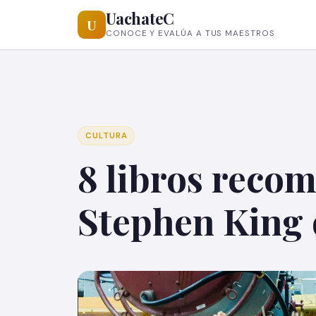
UachateC
U
CONOCE Y EVALÚA A TUS MAESTROS
CULTURA
8 libros reco
Stephen King 