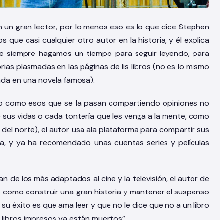
n un gran lector, por lo menos eso es lo que dice Stephen
os que casi cualquier otro autor en la historia, y él explica
ue siempre hagamos un tiempo para seguir leyendo, para
ias plasmadas en las páginas de lis libros (no es lo mismo
irada en una novela famosa).
no como esos que se la pasan compartiendo opiniones no
de sus vidas o cada tontería que les venga a la mente, como
 del norte), el autor usa ala plataforma para compartir sus
ra, y ya ha recomendado unas cuentas series y películas
an de los más adaptados al cine y la televisión, el autor de
be como construir una gran historia y mantener el suspenso
e su éxito es que ama leer y que no le dice que no a un libro
s libros impresos ya están muertos”.