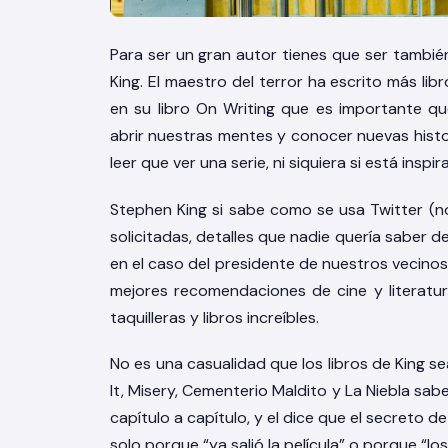
Para ser un gran autor tienes que ser tambié
King. El maestro del terror ha escrito más libr
en su libro On Writing que es importante q
abrir nuestras mentes y conocer nuevas histor
leer que ver una serie, ni siquiera si está insp
Stephen King si sabe como se usa Twitter (
solicitadas, detalles que nadie quería saber 
en el caso del presidente de nuestros vecinos
mejores recomendaciones de cine y literatu
taquilleras y libros increíbles.
No es una casualidad que los libros de King se
It, Misery, Cementerio Maldito y La Niebla sa
capítulo a capítulo, y el dice que el secreto d
solo porque “ya salió la película” o porque “lo