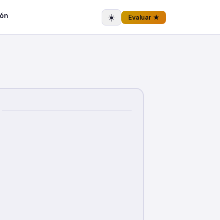
ón
☀️
Evaluar ★