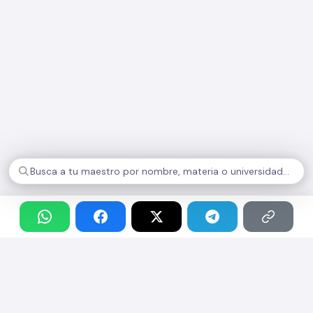
UachateC
E