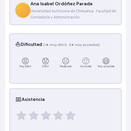
‪Ana Isabel Ordóñez Parada‬
Universidad Autónoma de Chihuahua · Facultad de
Contaduría y Administración
⛵
Dificultad
(1★ muy difícil · 5★ muy accesible)
😡
😟
😐
🙂
😄
Muy difícil
Difícil
Moderado
Accesible
Muy accesible
📅
Asistencia