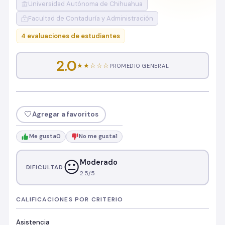
Universidad Autónoma de Chihuahua
Facultad de Contaduría y Administración
4 evaluaciones de estudiantes
2.0
★★☆☆☆
PROMEDIO GENERAL
🤍
Agregar a favoritos
Me gusta
0
No me gusta
1
😐
Moderado
DIFICULTAD
2.5/5
CALIFICACIONES POR CRITERIO
Asistencia