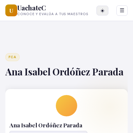
UachateC
U
☀️
☰
CONOCE Y EVALÚA A TUS MAESTROS
FCA
‪Ana Isabel Ordóñez Parada‬
‪Ana Isabel Ordóñez Parada‬