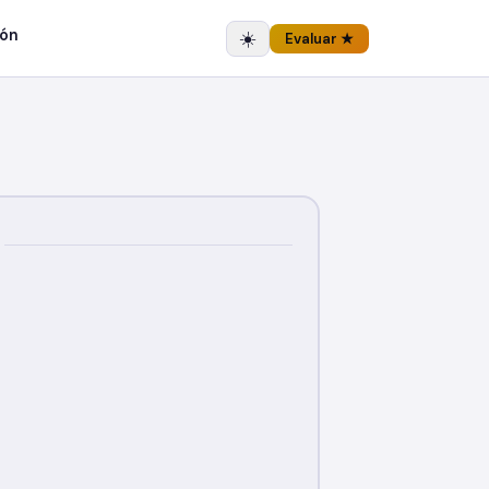
ón
☀️
Evaluar ★