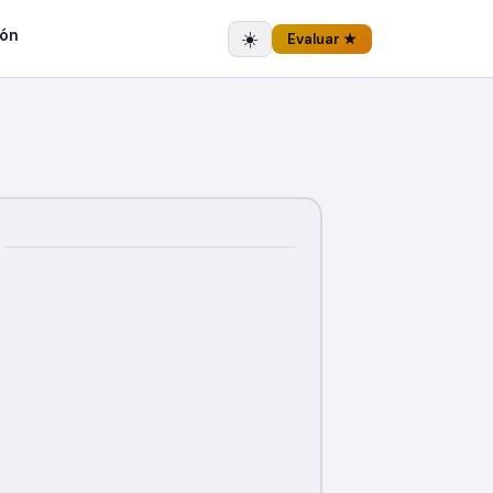
ón
☀️
Evaluar ★