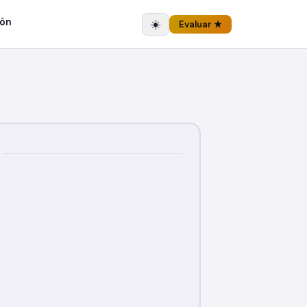
ón
☀️
Evaluar ★