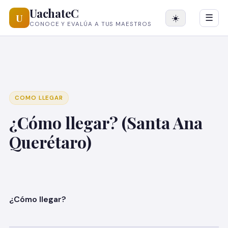
UachateC
U
☀️
☰
CONOCE Y EVALÚA A TUS MAESTROS
COMO LLEGAR
¿Cómo llegar? (Santa Ana
Querétaro)
¿Cómo lle
gar?