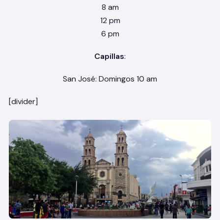
8 am
12 pm
6 pm
Capillas
:
San José: Domingos 10 am
[divider]