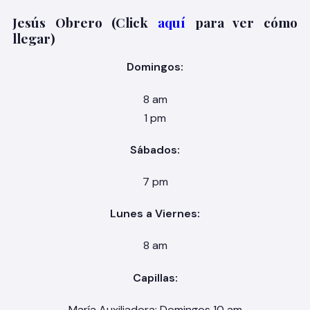
Jesús Obrero (Click
aquí
para ver cómo
llegar)
Domingos:
8 am
1 pm
Sábados:
7 pm
Lunes a Viernes:
8 am
Capillas:
María Auxiliadora: Domingos 10 am