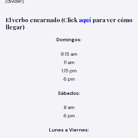
[divider]
El verbo encarnado (Click
aquí
para ver cómo
llegar)
Domingos:
9:15 am
11 am
1:15 pm
6 pm
Sábados:
8 am
6 pm
Lunes a Viernes: