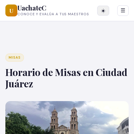
UachateC
U
☀️
☰
CONOCE Y EVALÚA A TUS MAESTROS
MISAS
Horario de Misas en Ciudad
Juárez