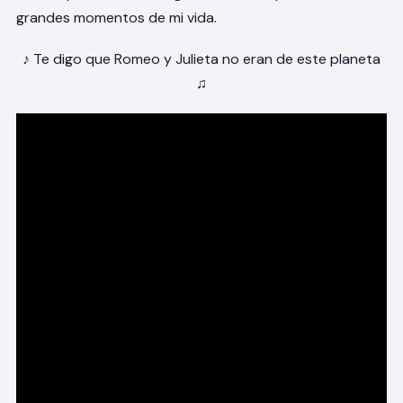
grandes momentos de mi vida.
♪ Te digo que Romeo y Julieta no eran de este planeta
♫