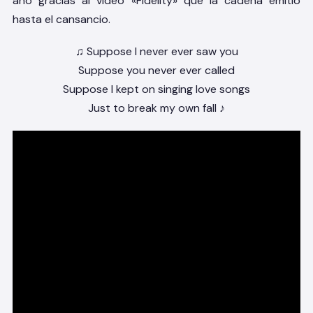
año gracias al video «Fidelity» que la cadena emitió
hasta el cansancio.
♫ Suppose I never ever saw you
Suppose you never ever called
Suppose I kept on singing love songs
Just to break my own fall ♪