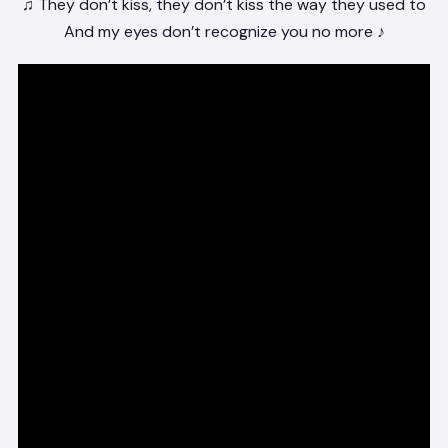
♫ They don’t kiss, they don’t kiss the way they used to
And my eyes don’t recognize you no more ♪