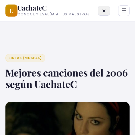
UachateC
U
☀️
☰
CONOCE Y EVALÚA A TUS MAESTROS
LISTAS (MÚSICA)
Mejores canciones del 2006
según UachateC