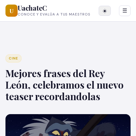
UachateC
U
☀️
☰
CONOCE Y EVALÚA A TUS MAESTROS
CINE
Mejores frases del Rey
León, celebramos el nuevo
teaser recordandolas