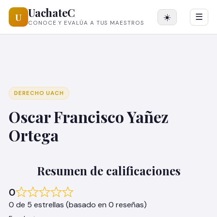
UachateC
U
☀️
☰
CONOCE Y EVALÚA A TUS MAESTROS
DERECHO UACH
Oscar Francisco Yañez
Ortega
Resumen de calificaciones
0
0 de 5 estrellas (basado en 0 reseñas)