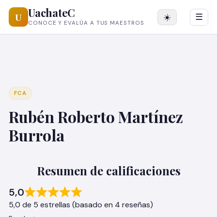
UachateC
U
☀️
☰
CONOCE Y EVALÚA A TUS MAESTROS
FCA
Rubén Roberto Martínez
Burrola
Resumen de calificaciones
5,0
5,0 de 5 estrellas (basado en 4 reseñas)