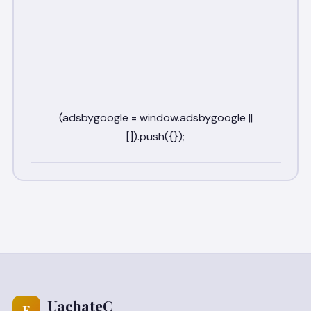
UachateC
E