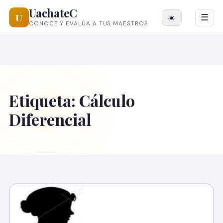
UachateC
U
☀️
☰
CONOCE Y EVALÚA A TUS MAESTROS
Etiqueta:
Cálculo
Diferencial