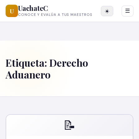
UachateC
U
☀️
☰
CONOCE Y EVALÚA A TUS MAESTROS
Etiqueta:
Derecho
Aduanero
📝