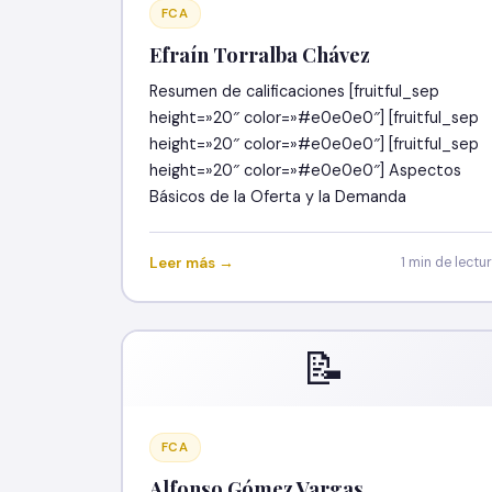
FCA
Efraín Torralba Chávez
Resumen de calificaciones [fruitful_sep
height=»20″ color=»#e0e0e0″] [fruitful_sep
height=»20″ color=»#e0e0e0″] [fruitful_sep
height=»20″ color=»#e0e0e0″] Aspectos
Básicos de la Oferta y la Demanda
Leer más →
1 min de lectu
📝
FCA
Alfonso Gómez Vargas