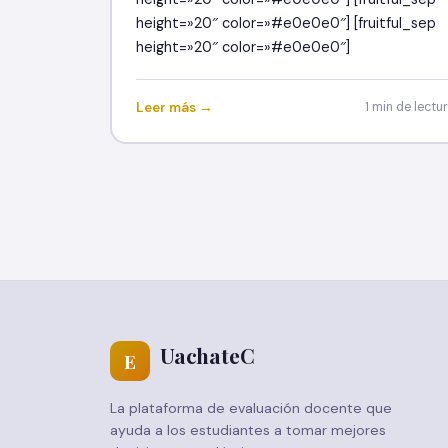
height=»20″ color=»#e0e0e0″] [fruitful_sep
height=»20″ color=»#e0e0e0″]
Leer más →
1 min de lectu
UachateC
E
La plataforma de evaluación docente que
ayuda a los estudiantes a tomar mejores