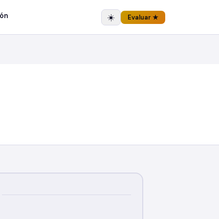
ón
☀️
Evaluar ★