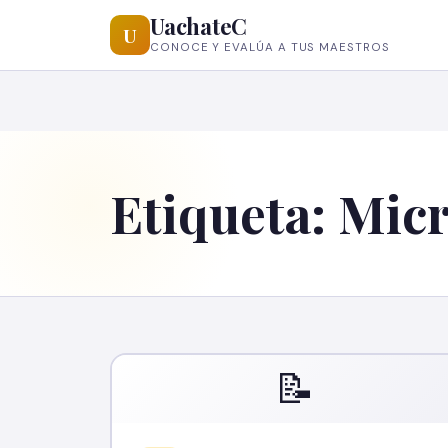
UachateC
U
CONOCE Y EVALÚA A TUS MAESTROS
Etiqueta:
Mic
📝