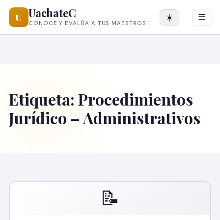
UachateC
U
☀️
☰
CONOCE Y EVALÚA A TUS MAESTROS
Etiqueta:
Procedimientos
Jurídico – Administrativos
📝