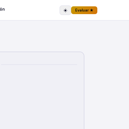
ón
☀️
Evaluar ★