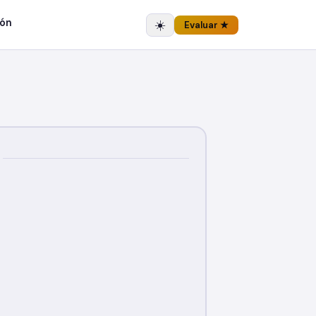
ón
☀️
Evaluar ★