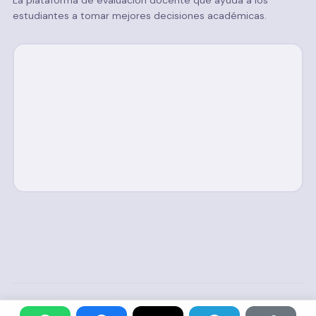
La plataforma de evaluación docente que ayuda a los
estudiantes a tomar mejores decisiones académicas.
© 2026
UachateC
— Todos los derechos reservados.