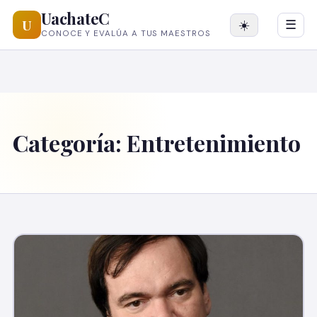
UachateC
U
☀️
☰
CONOCE Y EVALÚA A TUS MAESTROS
Categoría:
Entretenimiento