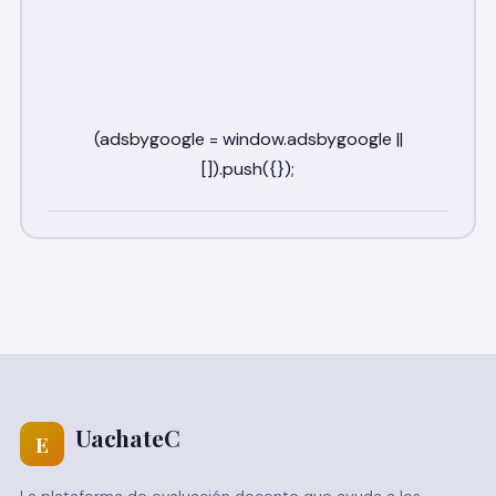
UachateC
E