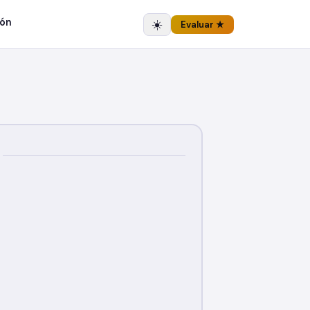
ón
☀️
Evaluar ★