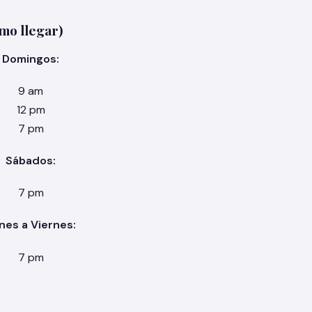
mo llegar)
Domingos:
9 am
12 pm
7 pm
Sábados:
7 pm
nes a Viernes:
7 pm