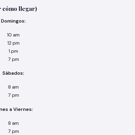
 cómo llegar)
Domingos:
10 am
12 pm
1 pm
7 pm
Sábados:
8 am
7 pm
nes a Viernes:
8 am
7 pm