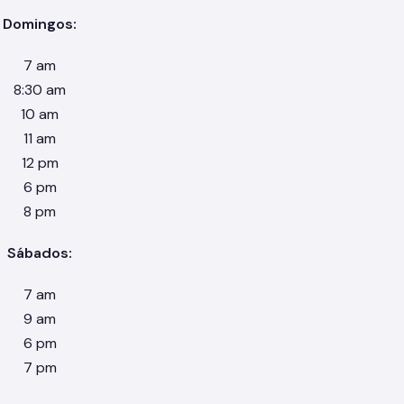
Domingos:
7 am
8:30 am
10 am
11 am
12 pm
6 pm
8 pm
Sábados:
7 am
9 am
6 pm
7 pm