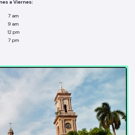
nes a Viernes:
7 am
9 am
12 pm
7 pm